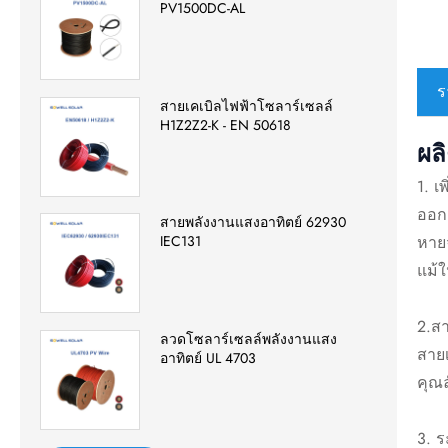
PV1500DC-AL
ร
สายเคเบิลไฟฟ้าโซลาร์เซลล์
H1Z2Z2-K - EN 50618
ผล
1. 
ออกแ
สายพลังงานแสงอาทิตย์ 62930
หายจ
IEC131
แม้ใ
2.ส
ลวดโซลาร์เซลล์พลังงานแสง
สาย
อาทิตย์ UL 4703
คุณ
3. ร