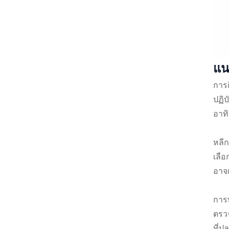
แน
การต
ปฏิบ
อาท
หลีก
เลื
อาจเ
การ
ตรว
ที่ป