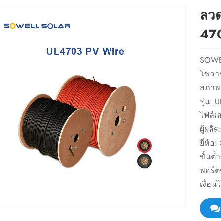
ลวด
47
SOWEL
โซลาร
สภาพแ
รุ่น:
ไฟล์เ
ผู้ผลิ
ยี่ห้
ขั้นต่
พอร์ต
เงื่อ