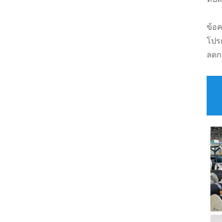
ข้อค
โปร
ลดกา